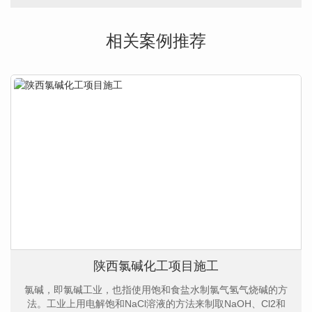
相关案例推荐
陕西氯碱化工项目施工
氯碱，即氯碱工业，也指使用饱和食盐水制氯气氢气烧碱的方
法。工业上用电解饱和NaCl溶液的方法来制取NaOH、Cl2和